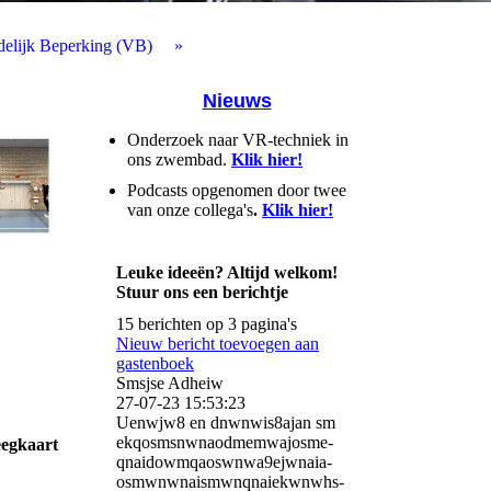
delijk Beperking (VB)
Nieuws
Onderzoek naar VR-techniek in
ons zwembad.
Klik hier!
Podcasts opgenomen door twee
van onze collega's
.
Klik hier!
Leuke ideeën? Altijd welkom!
Stuur ons een berichtje
15 berichten op 3 pagina's
Nieuw bericht toevoegen aan
gastenboek
Smsjse Adheiw
27-07-23
15:53:23
Uenwjw8 en dnwnwis8ajan sm
ekqosmsnwnaodmemwajosme­
eegkaart
qnaidowmqaoswnwa9ejwnaia­
osmwnwnaismwnqnaiekwnwhs­