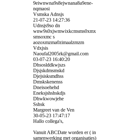
9eiwnwna9s8ejwnana8a9ene­
nqmaosi
Vsmska Adnsjs
21-07-23
14:27:36
Udnsjs9so dn
wnw9s0xjwmwixkcmsms0xmx
smsoxmc s
aozoxmzma0zimaalzmzm
Vdxjsis
Naoufal2005rk@gmail.com
03-07-23
16:40:20
Dhsoslddkwjszs
Djsjskdmsmskd
Djejsisksmdhss
Dmskskenenss
Dneisoehehd
Eneksjshshskdjs
Dhwkwowjehe
Sshsk
Margreet van de Ven
30-05-23
17:47:17
Hallo collega's,
Vanuit ABCDate worden er ( in
samenwerking met organisaties)