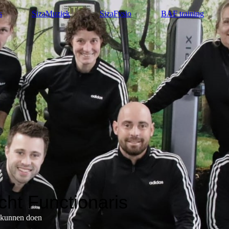
s
SizaMuziek
SizaFysio
BAF training
ht Functionaris
t kunnen doen