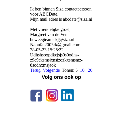
Ik ben binnen Siza contactpersoon
voor ABCDate.
Mijn mail adres is abcdate@siza.nl
Met vriendelijke groet,
Margreet van de Ven
beweegteam.skj@siza.nl
Naoufal2005rk@gmail.com
28-05-23
15:25:22
Udhshsoxpdkcjsjs9s0odns­
z9c9cksmsjxnsizozkxsmsmz­
8sodnxmsjaok
Terug
Volgende
Tonen: 5
10
20
Volg ons ook op