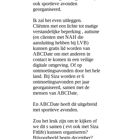
ook sportieve avonden
georganiseerd.
Ik zal het even uitleggen.
Cliënten met een lichte tot matige
verstandelijke beperking , autisme
(en clienten met NAH die
aansluiting hebben bij LVB)
kunnen gratis lid worden van
ABCDate om met anderen in
contact te komen in een veilige
digitale omgeving. Of op
ontmoetingsavonden door het hele
land. Bij Siza worden er 6
ontmoetingsavonden per jaar
georganiseerd, samen met de
mensen van ABCDate.
En ABCDate heeft dit uitgebreid
met sportieve avonden.
Zou het leuk zijn om te kijken of
we dit s samen ( evt ook met Siza
Fitlife) kunnen organiseren?
Bijvoorbeeld begin december?