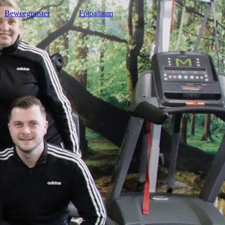
Beweegposter
Fotoalbum