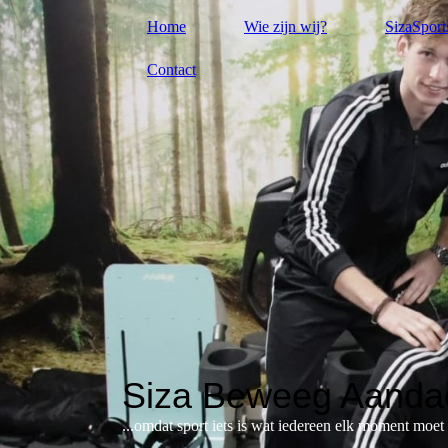
Home
Wie zijn wij?
SizaSport
Contact
Siza Beweeg Aandac
...omdat sport iets is wat iedereen elk moment moe