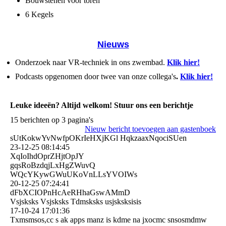
Bouwstenen voor toren
6 Kegels
Nieuws
Onderzoek naar VR-techniek in ons zwembad.
Klik hier!
Podcasts opgenomen door twee van onze collega's
.
Klik hier!
Leuke ideeën? Altijd welkom! Stuur ons een berichtje
15 berichten op 3 pagina's
Nieuw bericht toevoegen aan gastenboek
sUtKokwYvNwfpOKrIeHXjKGl HqkzaaxNqociSUen
23-12-25
08:14:45
XqIoIhdOprZHjtOpJY
gqsRoBzdqjLxHgZWuvQ
WQcYKywGWuUKoVnLLsYVOIWs
20-12-25
07:24:41
dFbXCIOPnHcAeRHhaGswAMm­D
Vsjsksks Vsjsksks Tdmsksks usjsksksisis
17-10-24
17:01:36
Txmsmsos,cc s ak apps manz is kdme na jxocmc snsosmdmw