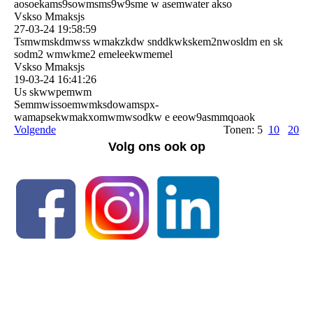
aosoekams9sowmsms9w9sme w asemwater akso
Vskso Mmaksjs
27-03-24
19:58:59
Tsmwmskdmwss wmakzkdw snddkwkskem2nwosldm en sk
sodm2 wmwkme2 emeleekwmemel
Vskso Mmaksjs
19-03-24
16:41:26
Us skwwpemwm
Semmwissoemwmksdowamspx­
wamapsekwmakxomwmwsodkw e eeow9asmmqoaok
Volgende
Tonen: 5
10
20
Volg ons ook op