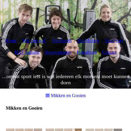
Home
Wie zijn wij?
SizaSports
SizaMuziek
SizaFysio
BAF training
Beweegposter
Fotoalbum
Contact
Siza Beweeg Aandacht Functionaris
...omdat sport iets is wat iedereen elk moment moet kunnen
doen
Mikken en Gooien
Mikken en Gooien