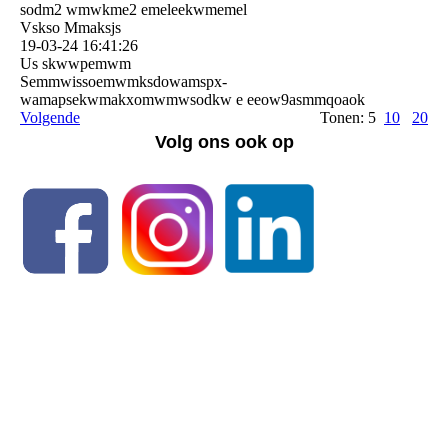
sodm2 wmwkme2 emeleekwmemel
Vskso Mmaksjs
19-03-24
16:41:26
Us skwwpemwm
Semmwissoemwmksdowamspx­
wamapsekwmakxomwmwsodkw e eeow9asmmqoaok
Volgende
Tonen: 5
10
20
Volg ons ook op