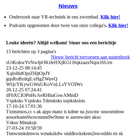
Nieuws
Onderzoek naar VR-techniek in ons zwembad.
Klik hier!
Podcasts opgenomen door twee van onze collega's
.
Klik hier!
Leuke ideeën? Altijd welkom! Stuur ons een berichtje
15 berichten op 3 pagina's
Nieuw bericht toevoegen aan gastenboek
sUtKokwYvNwfpOKrIeHXjKGl HqkzaaxNqociSUen
23-12-25
08:14:45
XqIoIhdOprZHjtOpJY
gqsRoBzdqjLxHgZWuvQ
WQcYKywGWuUKoVnLLsYVOIWs
20-12-25
07:24:41
dFbXCIOPnHcAeRHhaGswAMm­D
Vsjsksks Vsjsksks Tdmsksks usjsksksisis
17-10-24
17:01:36
Txmsmsos,cc s ak apps manz is kdme na jxocmc snsosmdmw
aosoekams9sowmsms9w9sme w asemwater akso
Vskso Mmaksjs
27-03-24
19:58:59
Tsmwmskdmwss wmakzkdw snddkwkskem2nwosldm en sk