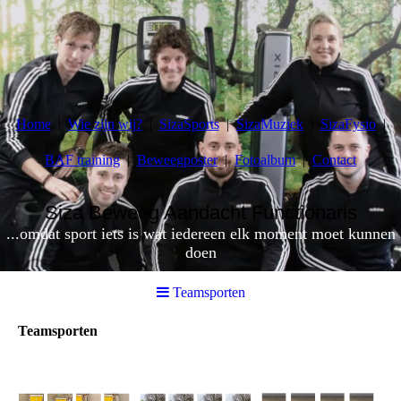
Home
Wie zijn wij?
SizaSports
SizaMuziek
SizaFysio
BAF training
Beweegposter
Fotoalbum
Contact
Siza Beweeg Aandacht Functionaris
...omdat sport iets is wat iedereen elk moment moet kunnen
doen
Teamsporten
Teamsporten