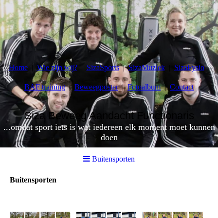
Home
Wie zijn wij?
SizaSports
SizaMuziek
SizaFysio
BAF training
Beweegposter
Fotoalbum
Contact
Siza Beweeg Aandacht Functionaris
...omdat sport iets is wat iedereen elk moment moet kunnen
doen
Buitensporten
Buitensporten