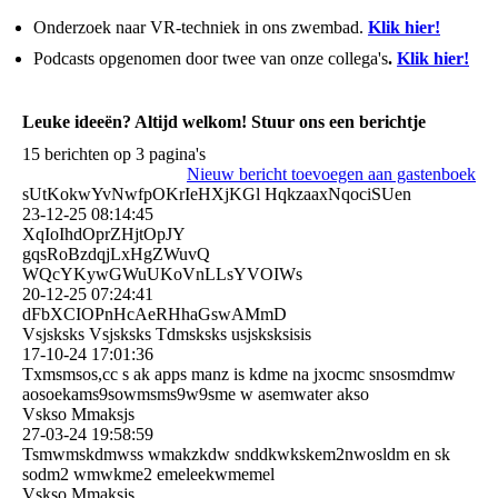
Onderzoek naar VR-techniek in ons zwembad.
Klik hier!
Podcasts opgenomen door twee van onze collega's
.
Klik hier!
Leuke ideeën? Altijd welkom! Stuur ons een berichtje
15 berichten op 3 pagina's
Nieuw bericht toevoegen aan gastenboek
sUtKokwYvNwfpOKrIeHXjKGl HqkzaaxNqociSUen
23-12-25
08:14:45
XqIoIhdOprZHjtOpJY
gqsRoBzdqjLxHgZWuvQ
WQcYKywGWuUKoVnLLsYVOIWs
20-12-25
07:24:41
dFbXCIOPnHcAeRHhaGswAMm­D
Vsjsksks Vsjsksks Tdmsksks usjsksksisis
17-10-24
17:01:36
Txmsmsos,cc s ak apps manz is kdme na jxocmc snsosmdmw
aosoekams9sowmsms9w9sme w asemwater akso
Vskso Mmaksjs
27-03-24
19:58:59
Tsmwmskdmwss wmakzkdw snddkwkskem2nwosldm en sk
sodm2 wmwkme2 emeleekwmemel
Vskso Mmaksjs