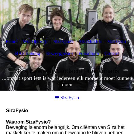
Home
Wie zijn wij?
SizaSports
SizaMuziek
SizaFysio
BAF training
Beweegposter
Fotoalbum
Contact
Siza Beweeg Aandacht Functionaris
...omdat sport iets is wat iedereen elk moment moet kunnen
doen
SizaFysio
SizaFysio
Waarom SizaFysio?
Beweging is enorm belangrijk. Om cliënten van Siza het
makkelijker te maken om in beweging te blijven hebben