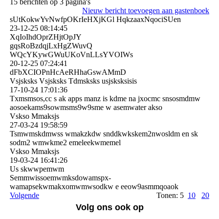
15 berichten op 3 pagina's
Nieuw bericht toevoegen aan gastenboek
sUtKokwYvNwfpOKrIeHXjKGl HqkzaaxNqociSUen
23-12-25
08:14:45
XqIoIhdOprZHjtOpJY
gqsRoBzdqjLxHgZWuvQ
WQcYKywGWuUKoVnLLsYVOIWs
20-12-25
07:24:41
dFbXCIOPnHcAeRHhaGswAMm­D
Vsjsksks Vsjsksks Tdmsksks usjsksksisis
17-10-24
17:01:36
Txmsmsos,cc s ak apps manz is kdme na jxocmc snsosmdmw
aosoekams9sowmsms9w9sme w asemwater akso
Vskso Mmaksjs
27-03-24
19:58:59
Tsmwmskdmwss wmakzkdw snddkwkskem2nwosldm en sk
sodm2 wmwkme2 emeleekwmemel
Vskso Mmaksjs
19-03-24
16:41:26
Us skwwpemwm
Semmwissoemwmksdowamspx­
wamapsekwmakxomwmwsodkw e eeow9asmmqoaok
Volgende
Tonen: 5
10
20
Volg ons ook op