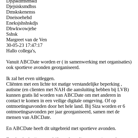
Djsjskdmsmskd
Djejsisksmdhss
Dmskskenenss
Dneisoehehd
Eneksjshshskdjs
Dhwkwowjehe
Sshsk
Margreet van de Ven
30-05-23
17:47:17
Hallo collega's,
Vanuit ABCDate worden er ( in samenwerking met organisaties)
ook sportieve avonden georganiseerd.
Ik zal het even uitleggen.
Cliënten met een lichte tot matige verstandelijke beperking ,
autisme (en clienten met NAH die aansluiting hebben bij LVB)
kunnen gratis lid worden van ABCDate om met anderen in
contact te komen in een veilige digitale omgeving. Of op
ontmoetingsavonden door het hele land. Bij Siza worden er 6
ontmoetingsavonden per jaar georganiseerd, samen met de
mensen van ABCDate.
En ABCDate heeft dit uitgebreid met sportieve avonden.