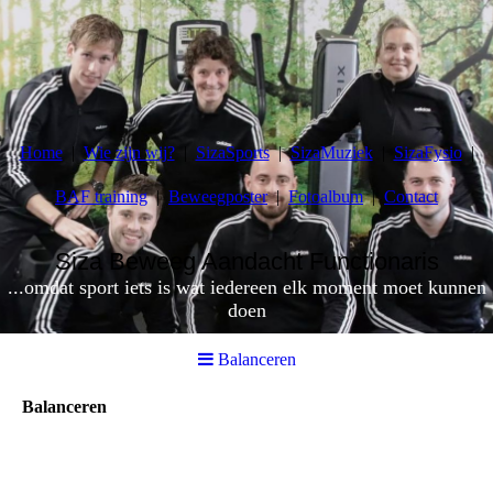
Home
Wie zijn wij?
SizaSports
SizaMuziek
SizaFysio
BAF training
Beweegposter
Fotoalbum
Contact
Siza Beweeg Aandacht Functionaris
...omdat sport iets is wat iedereen elk moment moet kunnen
doen
Balanceren
Balanceren