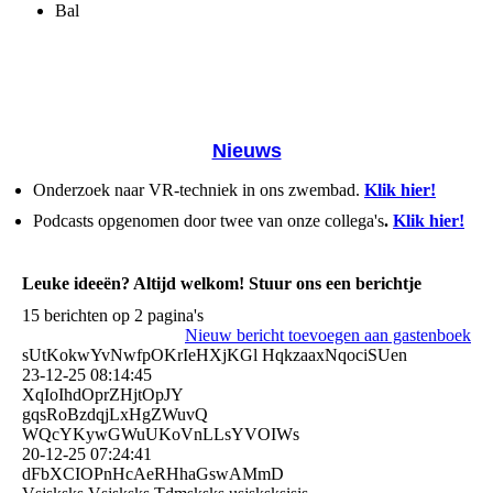
Bal
Nieuws
Onderzoek naar VR-techniek in ons zwembad.
Klik hier!
Podcasts opgenomen door twee van onze collega's
.
Klik hier!
Leuke ideeën? Altijd welkom! Stuur ons een berichtje
15 berichten op 2 pagina's
Nieuw bericht toevoegen aan gastenboek
sUtKokwYvNwfpOKrIeHXjKGl HqkzaaxNqociSUen
23-12-25
08:14:45
XqIoIhdOprZHjtOpJY
gqsRoBzdqjLxHgZWuvQ
WQcYKywGWuUKoVnLLsYVOIWs
20-12-25
07:24:41
dFbXCIOPnHcAeRHhaGswAMm­D