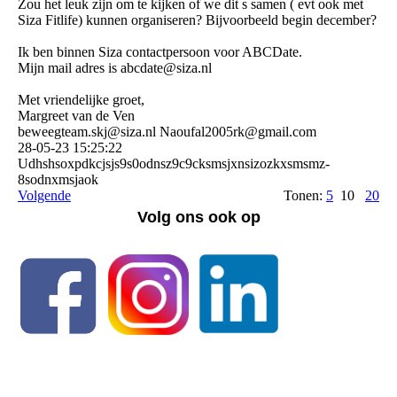
Zou het leuk zijn om te kijken of we dit s samen ( evt ook met
Siza Fitlife) kunnen organiseren? Bijvoorbeeld begin december?
Ik ben binnen Siza contactpersoon voor ABCDate.
Mijn mail adres is abcdate@siza.nl
Met vriendelijke groet,
Margreet van de Ven
beweegteam.skj@siza.nl Naoufal2005rk@gmail.com
28-05-23
15:25:22
Udhshsoxpdkcjsjs9s0odns­z9c9cksmsjxnsizozkxsmsmz­
8sodnxmsjaok
Volgende
Tonen:
5
10
20
Volg ons ook op