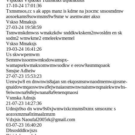
Vsjsksks Vsjsksks Tdmsksks usjsksksisis
17-10-24
17:01:36
Txmsmsos,cc s ak apps manz is kdme na jxocmc snsosmdmw
aosoekams9sowmsms9w9sme w asemwater akso
Vskso Mmaksjs
27-03-24
19:58:59
Tsmwmskdmwss wmakzkdw snddkwkskem2nwosldm en sk
sodm2 wmwkme2 emeleekwmemel
Vskso Mmaksjs
19-03-24
16:41:26
Us skwwpemwm
Semmwissoemwmksdowamspx­
wamapsekwmakxomwmwsodkw e eeow9asmmqoaok
Smsjse Adheiw
27-07-23
15:53:23
Uenwjw8 en dnwnwis8ajan sm ekqosmsnwnaodmemwajosme­
qnaidowmqaoswnwa9ejwnaia­osmwnwnaismwnqnaiekwnwhs­
9eiwnwna9s8ejwnana8a9ene­nqmaosi
Vsmska Adnsjs
21-07-23
14:27:36
Udnsjs9so dn wnw9s0xjwmwixkcmsms0xmx smsoxmc s
aozoxmzma0zimaalzmzm
Vdxjsis Naoufal2005rk@gmail.com
03-07-23
16:40:20
Dhsoslddkwjszs