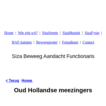
Home
Wie zijn wij?
SizaSports
SizaMuziek
SizaFysio
BAF training
Beweegposter
Fotoalbum
Contact
Siza Beweeg Aandacht Functionaris
...omdat sport iets is wat iedereen elk moment moet kunnen
doen
< Terug
Home
Oud Hollandse meezingers