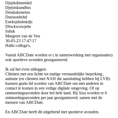
Djsjskdmsmskd
Djejsisksmdhss
Dmskskenenss
Dneisoehehd
Eneksjshshskdjs
Dhwkwowjehe
Sshsk
Margreet van de Ven
30-05-23
17:47:17
Hallo collega's,
Vanuit ABCDate worden er ( in samenwerking met organisaties)
ook sportieve avonden georganiseerd.
Ik zal het even uitleggen.
Cliënten met een lichte tot matige verstandelijke beperking ,
autisme (en clienten met NAH die aansluiting hebben bij LVB)
kunnen gratis lid worden van ABCDate om met anderen in
contact te komen in een veilige digitale omgeving. Of op
ontmoetingsavonden door het hele land. Bij Siza worden er 6
ontmoetingsavonden per jaar georganiseerd, samen met de
mensen van ABCDate.
En ABCDate heeft dit uitgebreid met sportieve avonden.