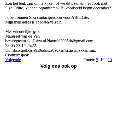
Zou het leuk zijn om te kijken of we dit s samen ( evt ook met
Siza Fitlife) kunnen organiseren? Bijvoorbeeld begin december?
Ik ben binnen Siza contactpersoon voor ABCDate.
Mijn mail adres is abcdate@siza.nl
Met vriendelijke groet,
Margreet van de Ven
beweegteam.skj@siza.nl Naoufal2005rk@gmail.com
28-05-23
15:25:22
Udhshsoxpdkcjsjs9s0odns­z9c9cksmsjxnsizozkxsmsmz­
8sodnxmsjaok
Volgende
Tonen:
5
10
20
Volg ons ook op