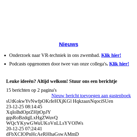
Nieuws
Onderzoek naar VR-techniek in ons zwembad.
Klik hier!
Podcasts opgenomen door twee van onze collega's
.
Klik hier!
Leuke ideeën? Altijd welkom! Stuur ons een berichtje
15 berichten op 2 pagina's
Nieuw bericht toevoegen aan gastenboek
sUtKokwYvNwfpOKrIeHXjKGl HqkzaaxNqociSUen
23-12-25
08:14:45
XqIoIhdOprZHjtOpJY
gqsRoBzdqjLxHgZWuvQ
WQcYKywGWuUKoVnLLsYVOIWs
20-12-25
07:24:41
dFbXCIOPnHcAeRHhaGswAMm­D