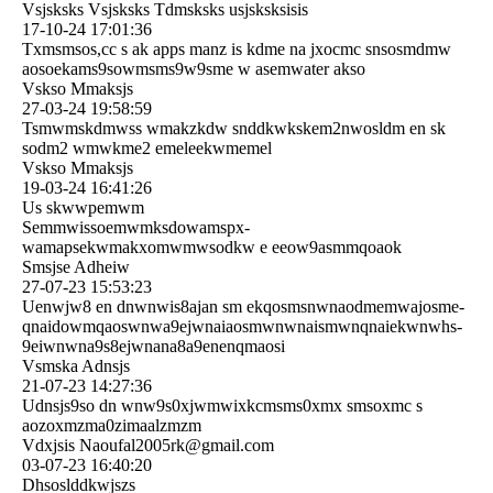
Vsjsksks Vsjsksks Tdmsksks usjsksksisis
17-10-24
17:01:36
Txmsmsos,cc s ak apps manz is kdme na jxocmc snsosmdmw
aosoekams9sowmsms9w9sme w asemwater akso
Vskso Mmaksjs
27-03-24
19:58:59
Tsmwmskdmwss wmakzkdw snddkwkskem2nwosldm en sk
sodm2 wmwkme2 emeleekwmemel
Vskso Mmaksjs
19-03-24
16:41:26
Us skwwpemwm
Semmwissoemwmksdowamspx­
wamapsekwmakxomwmwsodkw e eeow9asmmqoaok
Smsjse Adheiw
27-07-23
15:53:23
Uenwjw8 en dnwnwis8ajan sm ekqosmsnwnaodmemwajosme­
qnaidowmqaoswnwa9ejwnaia­osmwnwnaismwnqnaiekwnwhs­
9eiwnwna9s8ejwnana8a9ene­nqmaosi
Vsmska Adnsjs
21-07-23
14:27:36
Udnsjs9so dn wnw9s0xjwmwixkcmsms0xmx smsoxmc s
aozoxmzma0zimaalzmzm
Vdxjsis Naoufal2005rk@gmail.com
03-07-23
16:40:20
Dhsoslddkwjszs