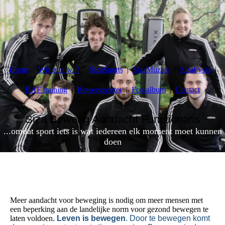
Home
Wie zijn wij?
SizaSports
SizaMuziek
SizaFysio
BAF training
Beweegposter
Fotoalbum
Contact
Siza Beweeg Aandacht Functionaris
...omdat sport iets is wat iedereen elk moment moet kunnen
doen
Meer aandacht voor beweging is nodig om meer mensen met
een beperking aan de landelijke norm voor gezond bewegen te
laten voldoen
. Leven is bewegen
.
Door te bewegen komt