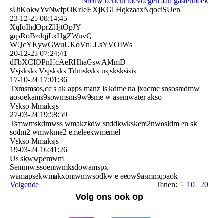
Nieuw bericht toevoegen aan gastenboek
sUtKokwYvNwfpOKrIeHXjKGl HqkzaaxNqociSUen
23-12-25
08:14:45
XqIoIhdOprZHjtOpJY
gqsRoBzdqjLxHgZWuvQ
WQcYKywGWuUKoVnLLsYVOIWs
20-12-25
07:24:41
dFbXCIOPnHcAeRHhaGswAMm­D
Vsjsksks Vsjsksks Tdmsksks usjsksksisis
17-10-24
17:01:36
Txmsmsos,cc s ak apps manz is kdme na jxocmc snsosmdmw
aosoekams9sowmsms9w9sme w asemwater akso
Vskso Mmaksjs
27-03-24
19:58:59
Tsmwmskdmwss wmakzkdw snddkwkskem2nwosldm en sk
sodm2 wmwkme2 emeleekwmemel
Vskso Mmaksjs
19-03-24
16:41:26
Us skwwpemwm
Semmwissoemwmksdowamspx­
wamapsekwmakxomwmwsodkw e eeow9asmmqoaok
Volgende
Tonen: 5
10
20
Volg ons ook op