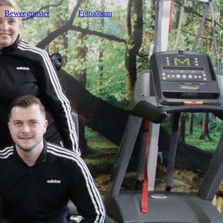
Beweegposter
Fotoalbum