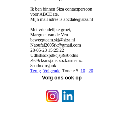
Ik ben binnen Siza contactpersoon
voor ABCDate.
Mijn mail adres is abcdate@siza.nl
Met vriendelijke groet,
Margreet van de Ven
beweegteam.skj@siza.nl
Naoufal2005rk@gmail.com
28-05-23
15:25:22
Udhshsoxpdkcjsjs9s0odns­
z9c9cksmsjxnsizozkxsmsmz­
8sodnxmsjaok
Terug
Volgende
Tonen: 5
10
20
Volg ons ook op