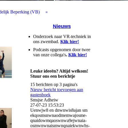
delijk Beperking (VB)
Nieuws
Onderzoek naar VR-techniek in
ons zwembad.
Klik hier!
Podcasts opgenomen door twee
van onze collega's
.
Klik hier!
Leuke ideeën? Altijd welkom!
Stuur ons een berichtje
15 berichten op 3 pagina's
Nieuw bericht toevoegen aan
gastenboek
Smsjse Adheiw
27-07-23
15:53:23
Uenwjw8 en dnwnwis8ajan sm
ekqosmsnwnaodmemwajosme­
qnaidowmqaoswnwa9ejwnaia­
osmwnwnaismwnqnaiekwnwhs­