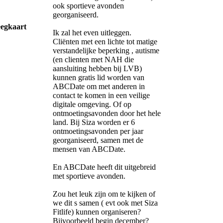
ook sportieve avonden
georganiseerd.
eegkaart
Ik zal het even uitleggen.
Cliënten met een lichte tot matige
verstandelijke beperking , autisme
(en clienten met NAH die
aansluiting hebben bij LVB)
kunnen gratis lid worden van
ABCDate om met anderen in
contact te komen in een veilige
digitale omgeving. Of op
ontmoetingsavonden door het hele
land. Bij Siza worden er 6
ontmoetingsavonden per jaar
georganiseerd, samen met de
mensen van ABCDate.
En ABCDate heeft dit uitgebreid
met sportieve avonden.
Zou het leuk zijn om te kijken of
we dit s samen ( evt ook met Siza
Fitlife) kunnen organiseren?
Bijvoorbeeld begin december?