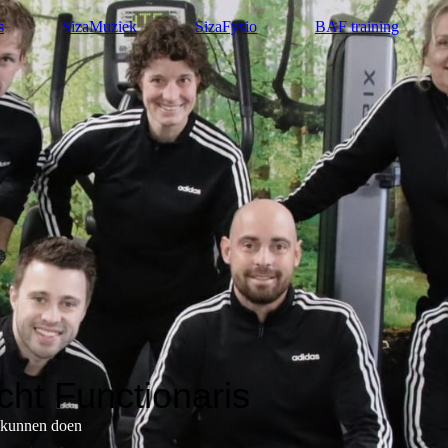
s
SizaMuziek
SizaFysio
BAF training
ht Functionaris
t kunnen doen