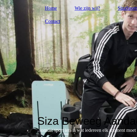
Home
Wie zijn wij?
SizaSport
Contact
Siza Beweeg Aandac
...omdat sport iets is wat iedereen elk moment moe