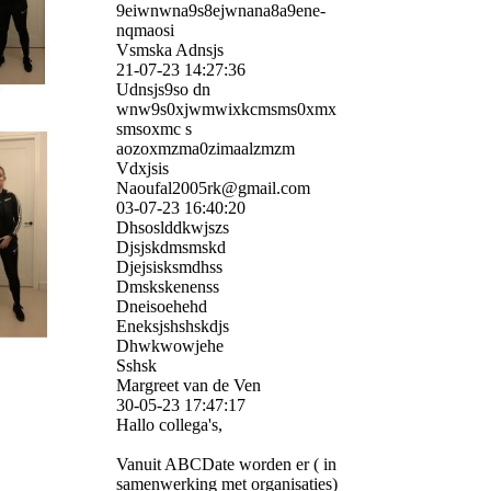
9eiwnwna9s8ejwnana8a9ene­
nqmaosi
Vsmska Adnsjs
21-07-23
14:27:36
Udnsjs9so dn
wnw9s0xjwmwixkcmsms0xmx
smsoxmc s
aozoxmzma0zimaalzmzm
Vdxjsis
Naoufal2005rk@gmail.com
03-07-23
16:40:20
Dhsoslddkwjszs
Djsjskdmsmskd
Djejsisksmdhss
Dmskskenenss
Dneisoehehd
Eneksjshshskdjs
Dhwkwowjehe
Sshsk
Margreet van de Ven
30-05-23
17:47:17
Hallo collega's,
Vanuit ABCDate worden er ( in
samenwerking met organisaties)