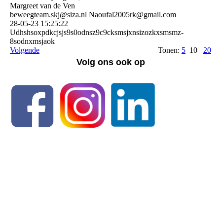
Margreet van de Ven
beweegteam.skj@siza.nl Naoufal2005rk@gmail.com
28-05-23
15:25:22
Udhshsoxpdkcjsjs9s0odns­z9c9cksmsjxnsizozkxsmsmz­
8sodnxmsjaok
Volgende
Tonen:
5
10
20
Volg ons ook op