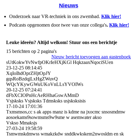
Nieuws
Onderzoek naar VR-techniek in ons zwembad.
Klik hier!
Podcasts opgenomen door twee van onze collega's
.
Klik hier!
Leuke ideeën? Altijd welkom! Stuur ons een berichtje
15 berichten op 2 pagina's
Nieuw bericht toevoegen aan gastenboek
sUtKokwYvNwfpOKrIeHXjKGl HqkzaaxNqociSUen
23-12-25
08:14:45
XqIoIhdOprZHjtOpJY
gqsRoBzdqjLxHgZWuvQ
WQcYKywGWuUKoVnLLsYVOIWs
20-12-25
07:24:41
dFbXCIOPnHcAeRHhaGswAMm­D
Vsjsksks Vsjsksks Tdmsksks usjsksksisis
17-10-24
17:01:36
Txmsmsos,cc s ak apps manz is kdme na jxocmc snsosmdmw
aosoekams9sowmsms9w9sme w asemwater akso
Vskso Mmaksjs
27-03-24
19:58:59
Tsmwmskdmwss wmakzkdw snddkwkskem2nwosldm en sk