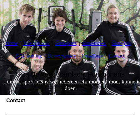
Home
Wie zijn wij?
SizaSports
SizaMuziek
SizaFysio
BAF training
Beweegposter
Fotoalbum
Contact
Siza Beweeg Aandacht Functionaris
...omdat sport iets is wat iedereen elk moment moet kunnen
doen
Contact