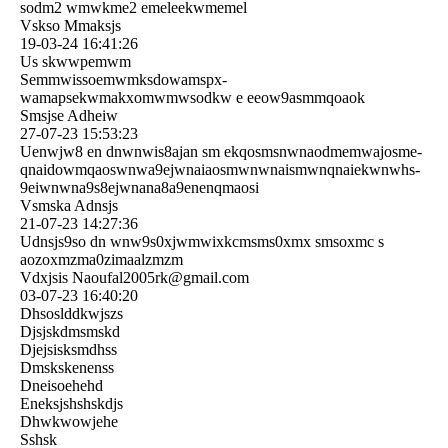
sodm2 wmwkme2 emeleekwmemel
Vskso Mmaksjs
19-03-24
16:41:26
Us skwwpemwm
Semmwissoemwmksdowamspx­
wamapsekwmakxomwmwsodkw e eeow9asmmqoaok
Smsjse Adheiw
27-07-23
15:53:23
Uenwjw8 en dnwnwis8ajan sm ekqosmsnwnaodmemwajosme­
qnaidowmqaoswnwa9ejwnaia­osmwnwnaismwnqnaiekwnwhs­
9eiwnwna9s8ejwnana8a9ene­nqmaosi
Vsmska Adnsjs
21-07-23
14:27:36
Udnsjs9so dn wnw9s0xjwmwixkcmsms0xmx smsoxmc s
aozoxmzma0zimaalzmzm
Vdxjsis Naoufal2005rk@gmail.com
03-07-23
16:40:20
Dhsoslddkwjszs
Djsjskdmsmskd
Djejsisksmdhss
Dmskskenenss
Dneisoehehd
Eneksjshshskdjs
Dhwkwowjehe
Sshsk